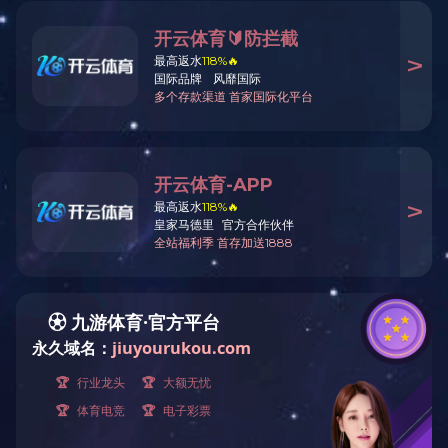
购
文
中
下
表情
化
国
属
官
公
微
0791-83983112
信
公
网
司
拨打服务热线
众
号
入
南昌市红谷滩新区丰和中大道456号城投大厦
一键地址导航
口
Copyright 2022 All Rights Reserved.
mk中国官网入口_MK（中国）
_MK（中
赣ICP备12007159号
赣公网安备 36010802000065号
anbo（中国）官方网站
|
开云网页版
|
星空在线
|
KY平台
|
九游官方网页
国）
版
|
开云在线
|
j9体育平台
|
开云手机在线_开云(中国)
|
安博手机站官方
网站入口
|