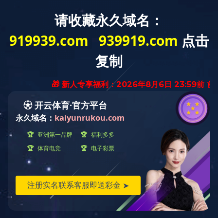
首
页
走
评论详情
近
资
当前位置：
首页
>
以案为鉴，警钟长鸣——建投房地产公司召开警示
教育会
> 评论详情
建
讯
业
以案为鉴，警钟长鸣——建投房地产公司召
投
中
务
党
开警示教育会
心
领
团
纪
共0条评论已通过审核
(以下网友评论只代表网友个人
域
建
检
招
观点，不代表本站观点)
这篇文章还没有收到评论，赶紧来抢沙发吧~
设
监
标
企
我要来说两句
察
采
业
mk