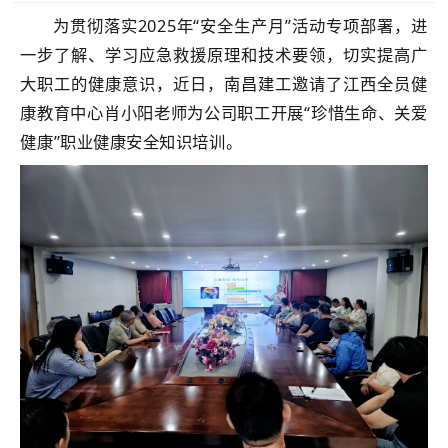
为贯彻落实
2025年“安全生产月”活动专项部署，进
购
文
中
下
一步了解、学习应急救援原理和技术要领，切实提高广
化
国
大职工的健康意识，近日，南昌建工邀请了江西全员健
属
康教育中心肖小阳老师为公司职工开展“珍惜生命、关爱
官
公
健康”职业健康安全知识培训。
网
司
入
口
_MK（中
国）