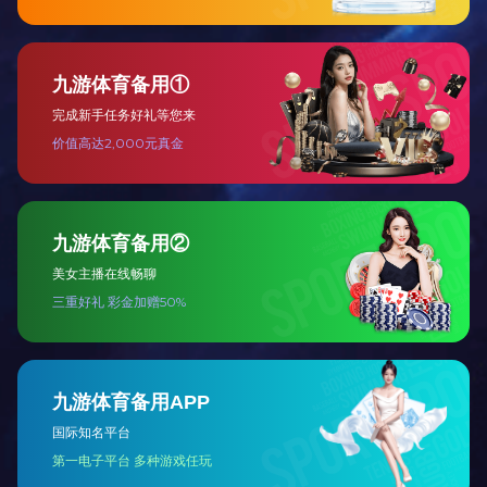
作为长期专注于测绘地理信息市场的技术型企业，
市城规总院
始终秉持
“
做强信息集成、做优服务品质、做
大应用价值
”
的核心理念，持续深耕、不断突破。多年
来，
市城规总院
聚焦测绘地理信息核心业务，着力攻坚
行业技术难题，逐步自主研发出一系列具有核心竞争力
的产品与解决方案。目前业务已涵盖界限与不动产测
绘、工程测量、地图编制、大地测量、摄影测量与遥
感、地理信息系统建设等关键
领域。