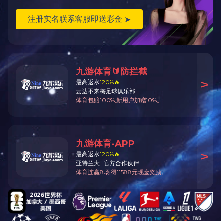
上一篇：
下沉监督深入北二绕城高速T1标段施工现场
下一篇：
严守纪律红线，筑牢节日廉洁关
返回列表页
文章评论
表情
共 0 条评论，
查看全部
这篇文章还没有收到评论，赶紧来抢沙发吧~