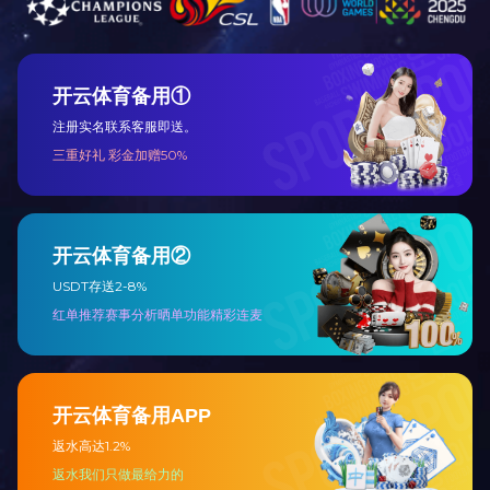
此次走访正是
驻村
工作队
“身入”基层、“心到”基层的具体
实践，旨在通过察实情、听民声、解难题，提升帮扶精
准度
，
将帮扶工作做深做实
，
彰显
了
国企担当
。
上一篇：
父亲节特别策划--父爱如山
下一篇：
南昌文化新名片！解锁豫章书院浮桥背后的文化匠心
返回列表页
文章评论
表情