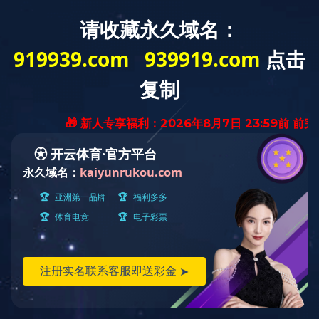
首
页
走
近
资
建
讯
业
首页
>
企业文化
>
精神文明创建
>
精神文明信息
投
中
务
党
文化纲要
企业宣传片
精神文明创建
建投·云学堂
心
领
团
纪
精神文明信息
精神文明图片
域
建
检
招
设
监
标
企
系群众冷暖 节前走访纾困——驻和平村工作队开展帮扶
察
采
业
mk
调研