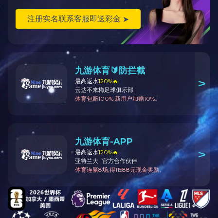
驻村
工作队与每一户村民进行了耐心细致的交流
，
详细询问了各家庭当前的生活状况、经济来源、子女教
育及健康状况，
以及
村民们在节日期间的物资储备情
况
。同时，
驻
和平
村工作队
认真
了解并核实
村民们
在
“两
不愁三保障”方面的
基本
情况，特别是对住房安全、饮水
安全等关键环节进行重点排查，确保各项保障措施在节
前落到实处。
集团党委坚决贯彻市委、市政府关于全面推进乡村
振兴、巩固拓展脱贫攻坚成果的决策部署，要求新一批
驻村工作队成员迅速转变角色，第一时间到岗履职，通
过深入田间地头、农户家中，尽快熟悉掌握村情民意。