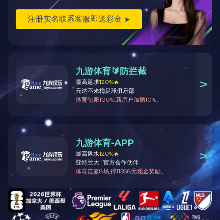
“十一”我在岗丨南昌建工以实干刷新建设进度条
国庆佳节期间，在南昌市高新大道创业路－
北京东路段施工现场，建设者们正用汗水推
05
进城市的崭新图景。他们用“不离岗”的坚守和
了解更多
2025.10
》
“不停工”的...
不负重托践使命 高效履约绽夜韵——南昌三建圆满完成西二绕高速南昌北枢纽亮化提升工程
9月30日，随着最后一盏路灯调试亮起，由南
昌三建建设集团有限公司承建的西二绕高速
04
公路南昌北枢纽亮化提升工程正式完工，璀
了解更多
2025.10
》
璨灯光跃动于枢...
北二环一期项目现浇梁顺利完工
随着最后一方混凝土顺利入模、振捣密实，
南昌城建公司劳务承包北二环一期北接线项
04
目最后一联现浇梁完成浇筑作业。比业主监
了解更多
2025.10
》
理要求的时间节点...
“十一”我在岗丨项目建设不打烊